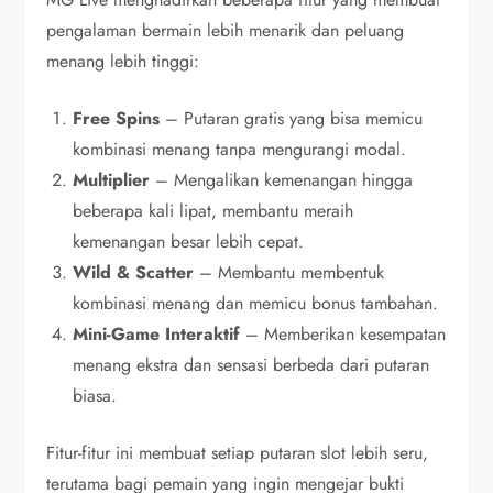
pengalaman bermain lebih menarik dan peluang
menang lebih tinggi:
Free Spins
– Putaran gratis yang bisa memicu
kombinasi menang tanpa mengurangi modal.
Multiplier
– Mengalikan kemenangan hingga
beberapa kali lipat, membantu meraih
kemenangan besar lebih cepat.
Wild & Scatter
– Membantu membentuk
kombinasi menang dan memicu bonus tambahan.
Mini-Game Interaktif
– Memberikan kesempatan
menang ekstra dan sensasi berbeda dari putaran
biasa.
Fitur-fitur ini membuat setiap putaran slot lebih seru,
terutama bagi pemain yang ingin mengejar bukti