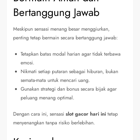
Bertanggung Jawab
Meskipun sensasi menang besar menggiurkan,
penting tetap bermain secara bertanggung jawab:
Tetapkan batas modal harian agar tidak terbawa
emosi.
Nikmati setiap putaran sebagai hiburan, bukan
semata-mata untuk mencari uang.
Gunakan strategi dan bonus secara bijak agar
peluang menang optimal.
Dengan cara ini, sensasi
slot gacor hari ini
tetap
menyenangkan tanpa risiko berlebihan.