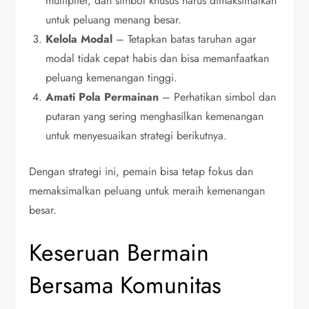
multiplier, dan simbol khusus harus dimaksimalkan
untuk peluang menang besar.
Kelola Modal
– Tetapkan batas taruhan agar
modal tidak cepat habis dan bisa memanfaatkan
peluang kemenangan tinggi.
Amati Pola Permainan
– Perhatikan simbol dan
putaran yang sering menghasilkan kemenangan
untuk menyesuaikan strategi berikutnya.
Dengan strategi ini, pemain bisa tetap fokus dan
memaksimalkan peluang untuk meraih kemenangan
besar.
Keseruan Bermain
Bersama Komunitas