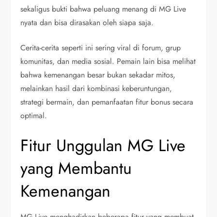
sekaligus bukti bahwa peluang menang di MG Live
nyata dan bisa dirasakan oleh siapa saja.
Cerita-cerita seperti ini sering viral di forum, grup
komunitas, dan media sosial. Pemain lain bisa melihat
bahwa kemenangan besar bukan sekadar mitos,
melainkan hasil dari kombinasi keberuntungan,
strategi bermain, dan pemanfaatan fitur bonus secara
optimal.
Fitur Unggulan MG Live
yang Membantu
Kemenangan
MG Live menghadirkan beberapa fitur yang membuat