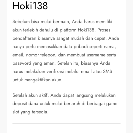
Hoki138
Sebelum bisa mulai bermain, Anda harus memiliki
akun terlebih dahulu di platform Hoki138. Proses
pendaftaran biasanya sangat mudah dan cepat. Anda
hanya perlu memasukkan data pribadi seperti nama,
email, nomor telepon, dan membuat username serta
password yang aman. Setelah itu, biasanya Anda
harus melakukan verifikasi melalui email atau SMS
untuk mengaktifkan akun.
Setelah akun aktif, Anda dapat langsung melakukan
deposit dana untuk mulai bertaruh di berbagai game
slot yang tersedia.