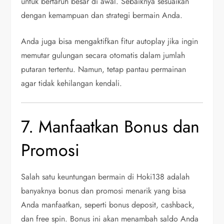
untuk bertaruh besar di awal. Sebaiknya sesuaikan
dengan kemampuan dan strategi bermain Anda.
Anda juga bisa mengaktifkan fitur autoplay jika ingin
memutar gulungan secara otomatis dalam jumlah
putaran tertentu. Namun, tetap pantau permainan
agar tidak kehilangan kendali.
7. Manfaatkan Bonus dan
Promosi
Salah satu keuntungan bermain di Hoki138 adalah
banyaknya bonus dan promosi menarik yang bisa
Anda manfaatkan, seperti bonus deposit, cashback,
dan free spin. Bonus ini akan menambah saldo Anda