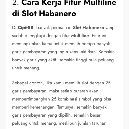
2.
Cara Kerja Fitur Multiline
di Slot Habanero
Di
Cipit88
, banyak permainan
Slot Habanero
yang
sudah dilengkapi dengan fitur
Multiline
. Fitur ini
memungkinkan kamu untuk memilih berapa banyak
garis pembayaran yang ingin kamu aktifkan. Semakin
banyak garis yang aktif, semakin tinggi pula peluang
untuk menang.
Sebagai contoh, jika kamu memilih slot dengan 25
garis pembayaran, maka setiap putaran akan
mempertimbangkan 25 kombinasi simbol yang bisa
memberi kemenangan. Tentunya, semakin banyak
garis pembayaran yang dipilih, semakin besar
peluang untuk menang, meskipun jumlah taruhan