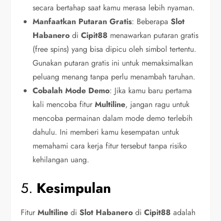
secara bertahap saat kamu merasa lebih nyaman.
Manfaatkan Putaran Gratis
: Beberapa
Slot
Habanero
di
Cipit88
menawarkan putaran gratis
(free spins) yang bisa dipicu oleh simbol tertentu.
Gunakan putaran gratis ini untuk memaksimalkan
peluang menang tanpa perlu menambah taruhan.
Cobalah Mode Demo
: Jika kamu baru pertama
kali mencoba fitur
Multiline
, jangan ragu untuk
mencoba permainan dalam mode demo terlebih
dahulu. Ini memberi kamu kesempatan untuk
memahami cara kerja fitur tersebut tanpa risiko
kehilangan uang.
5.
Kesimpulan
Fitur
Multiline
di
Slot Habanero
di
Cipit88
adalah