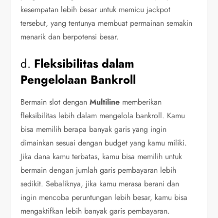
kesempatan lebih besar untuk memicu jackpot
tersebut, yang tentunya membuat permainan semakin
menarik dan berpotensi besar.
d.
Fleksibilitas dalam
Pengelolaan Bankroll
Bermain slot dengan
Multiline
memberikan
fleksibilitas lebih dalam mengelola bankroll. Kamu
bisa memilih berapa banyak garis yang ingin
dimainkan sesuai dengan budget yang kamu miliki.
Jika dana kamu terbatas, kamu bisa memilih untuk
bermain dengan jumlah garis pembayaran lebih
sedikit. Sebaliknya, jika kamu merasa berani dan
ingin mencoba peruntungan lebih besar, kamu bisa
mengaktifkan lebih banyak garis pembayaran.