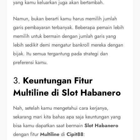
yang kamu keluarkan juga akan bertambah.
Namun, bukan berarti kamu harus memilih jumlah
garis pembayaran terbanyak. Beberapa pemain lebih
memilih untuk bermain dengan jumlah garis yang
lebih sedikit demi mengatur bankroll mereka dengan
bijak. Itu semua tergantung pada strategi dan
preferensi kamu.
3.
Keuntungan Fitur
Multiline di Slot Habanero
Nah, setelah kamu mengetahui cara kerjanya,
sekarang mari kita bahas apa saja keuntungan yang
bisa kamu dapatkan saat bermain
Slot Habanero
dengan fitur
Multiline
di
Cipit88
: