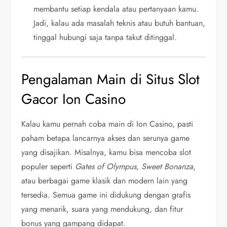
membantu setiap kendala atau pertanyaan kamu.
Jadi, kalau ada masalah teknis atau butuh bantuan,
tinggal hubungi saja tanpa takut ditinggal.
Pengalaman Main di Situs Slot
Gacor Ion Casino
Kalau kamu pernah coba main di Ion Casino, pasti
paham betapa lancarnya akses dan serunya game
yang disajikan. Misalnya, kamu bisa mencoba slot
populer seperti
Gates of Olympus
,
Sweet Bonanza
,
atau berbagai game klasik dan modern lain yang
tersedia. Semua game ini didukung dengan grafis
yang menarik, suara yang mendukung, dan fitur
bonus yang gampang didapat.