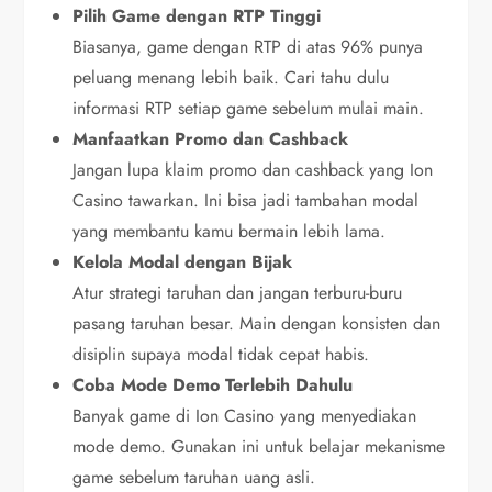
Pilih Game dengan RTP Tinggi
Biasanya, game dengan RTP di atas 96% punya
peluang menang lebih baik. Cari tahu dulu
informasi RTP setiap game sebelum mulai main.
Manfaatkan Promo dan Cashback
Jangan lupa klaim promo dan cashback yang Ion
Casino tawarkan. Ini bisa jadi tambahan modal
yang membantu kamu bermain lebih lama.
Kelola Modal dengan Bijak
Atur strategi taruhan dan jangan terburu-buru
pasang taruhan besar. Main dengan konsisten dan
disiplin supaya modal tidak cepat habis.
Coba Mode Demo Terlebih Dahulu
Banyak game di Ion Casino yang menyediakan
mode demo. Gunakan ini untuk belajar mekanisme
game sebelum taruhan uang asli.