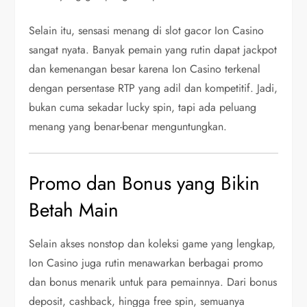
Selain itu, sensasi menang di slot gacor Ion Casino
sangat nyata. Banyak pemain yang rutin dapat jackpot
dan kemenangan besar karena Ion Casino terkenal
dengan persentase RTP yang adil dan kompetitif. Jadi,
bukan cuma sekadar lucky spin, tapi ada peluang
menang yang benar-benar menguntungkan.
Promo dan Bonus yang Bikin
Betah Main
Selain akses nonstop dan koleksi game yang lengkap,
Ion Casino juga rutin menawarkan berbagai promo
dan bonus menarik untuk para pemainnya. Dari bonus
deposit, cashback, hingga free spin, semuanya