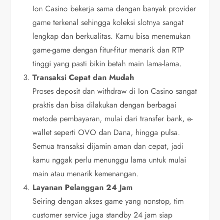
Ion Casino bekerja sama dengan banyak provider
game terkenal sehingga koleksi slotnya sangat
lengkap dan berkualitas. Kamu bisa menemukan
game-game dengan fitur-fitur menarik dan RTP
tinggi yang pasti bikin betah main lama-lama.
Transaksi Cepat dan Mudah
Proses deposit dan withdraw di Ion Casino sangat
praktis dan bisa dilakukan dengan berbagai
metode pembayaran, mulai dari transfer bank, e-
wallet seperti OVO dan Dana, hingga pulsa.
Semua transaksi dijamin aman dan cepat, jadi
kamu nggak perlu menunggu lama untuk mulai
main atau menarik kemenangan.
Layanan Pelanggan 24 Jam
Seiring dengan akses game yang nonstop, tim
customer service juga standby 24 jam siap