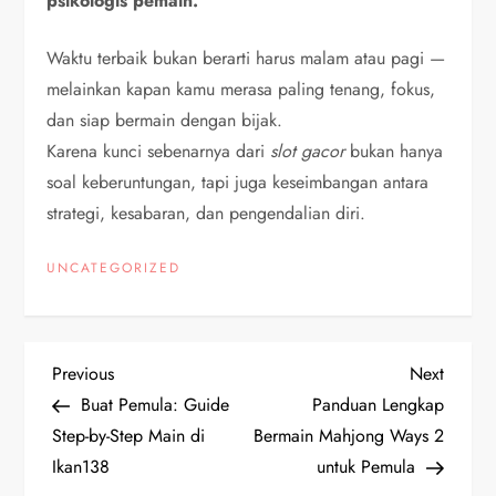
psikologis pemain.
Waktu terbaik bukan berarti harus malam atau pagi —
melainkan kapan kamu merasa paling tenang, fokus,
dan siap bermain dengan bijak.
Karena kunci sebenarnya dari
slot gacor
bukan hanya
soal keberuntungan, tapi juga keseimbangan antara
strategi, kesabaran, dan pengendalian diri.
UNCATEGORIZED
P
Previous
Next
Previous
Next
Post
Post
Buat Pemula: Guide
Panduan Lengkap
o
Step-by-Step Main di
Bermain Mahjong Ways 2
Ikan138
untuk Pemula
s