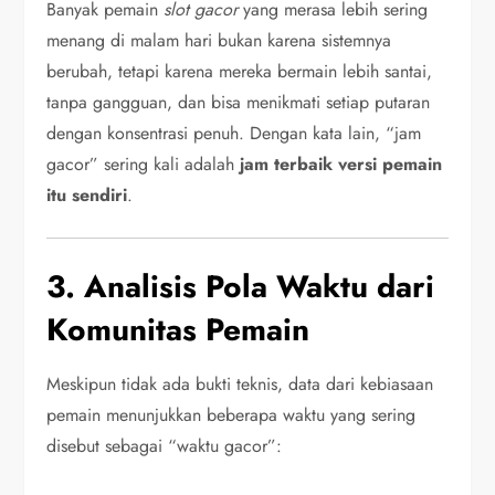
Banyak pemain
slot gacor
yang merasa lebih sering
menang di malam hari bukan karena sistemnya
berubah, tetapi karena mereka bermain lebih santai,
tanpa gangguan, dan bisa menikmati setiap putaran
dengan konsentrasi penuh. Dengan kata lain, “jam
gacor” sering kali adalah
jam terbaik versi pemain
itu sendiri
.
3. Analisis Pola Waktu dari
Komunitas Pemain
Meskipun tidak ada bukti teknis, data dari kebiasaan
pemain menunjukkan beberapa waktu yang sering
disebut sebagai “waktu gacor”: