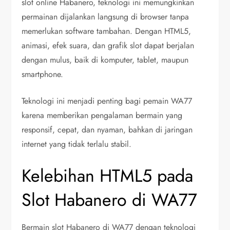
slot online Habanero, teknologi ini memungkinkan
permainan dijalankan langsung di browser tanpa
memerlukan software tambahan. Dengan HTML5,
animasi, efek suara, dan grafik slot dapat berjalan
dengan mulus, baik di komputer, tablet, maupun
smartphone.
Teknologi ini menjadi penting bagi pemain WA77
karena memberikan pengalaman bermain yang
responsif, cepat, dan nyaman, bahkan di jaringan
internet yang tidak terlalu stabil.
Kelebihan HTML5 pada
Slot Habanero di WA77
Bermain slot Habanero di WA77 dengan teknologi