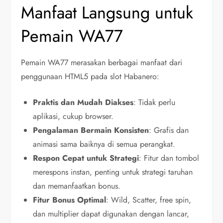
Manfaat Langsung untuk
Pemain WA77
Pemain WA77 merasakan berbagai manfaat dari
penggunaan HTML5 pada slot Habanero:
Praktis dan Mudah Diakses
: Tidak perlu
aplikasi, cukup browser.
Pengalaman Bermain Konsisten
: Grafis dan
animasi sama baiknya di semua perangkat.
Respon Cepat untuk Strategi
: Fitur dan tombol
merespons instan, penting untuk strategi taruhan
dan memanfaatkan bonus.
Fitur Bonus Optimal
: Wild, Scatter, free spin,
dan multiplier dapat digunakan dengan lancar,