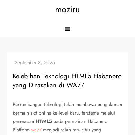
Skip
moziru
to
content
Kelebihan Teknologi HTML5 Habanero
yang Dirasakan di WA77
Perkembangan teknologi telah membawa pengalaman
bermain slot online ke level baru, terutama melalui
penerapan
HTML5
pada permainan Habanero.
Platform
wa77
menjadi salah satu situs yang