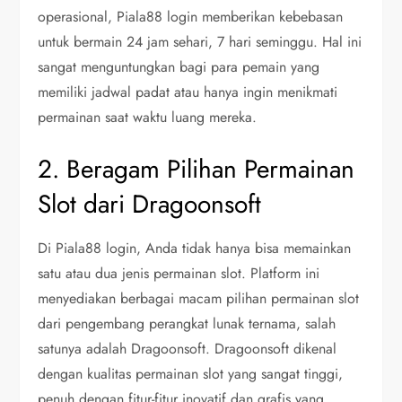
operasional, Piala88 login memberikan kebebasan
untuk bermain 24 jam sehari, 7 hari seminggu. Hal ini
sangat menguntungkan bagi para pemain yang
memiliki jadwal padat atau hanya ingin menikmati
permainan saat waktu luang mereka.
2. Beragam Pilihan Permainan
Slot dari Dragoonsoft
Di Piala88 login, Anda tidak hanya bisa memainkan
satu atau dua jenis permainan slot. Platform ini
menyediakan berbagai macam pilihan permainan slot
dari pengembang perangkat lunak ternama, salah
satunya adalah Dragoonsoft. Dragoonsoft dikenal
dengan kualitas permainan slot yang sangat tinggi,
penuh dengan fitur-fitur inovatif dan grafis yang