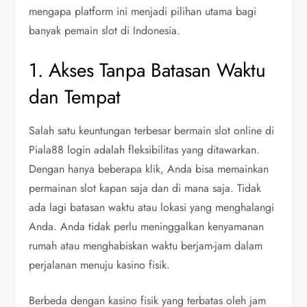
mengapa platform ini menjadi pilihan utama bagi
banyak pemain slot di Indonesia.
1. Akses Tanpa Batasan Waktu
dan Tempat
Salah satu keuntungan terbesar bermain slot online di
Piala88 login adalah fleksibilitas yang ditawarkan.
Dengan hanya beberapa klik, Anda bisa memainkan
permainan slot kapan saja dan di mana saja. Tidak
ada lagi batasan waktu atau lokasi yang menghalangi
Anda. Anda tidak perlu meninggalkan kenyamanan
rumah atau menghabiskan waktu berjam-jam dalam
perjalanan menuju kasino fisik.
Berbeda dengan kasino fisik yang terbatas oleh jam