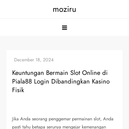
Skip
moziru
to
content
Keuntungan Bermain Slot Online di
Piala88 Login Dibandingkan Kasino
Fisik
Jika Anda seorang penggemar permainan slot, Anda
pasti tahu betapa serunya mengejar kemenangan