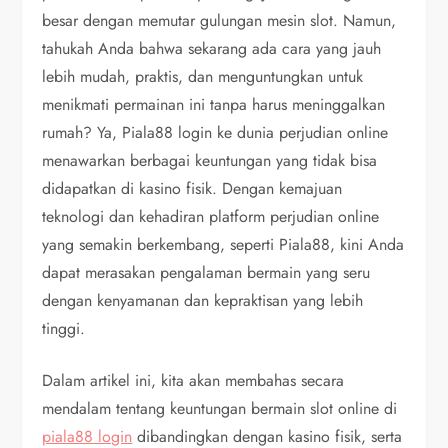
besar dengan memutar gulungan mesin slot. Namun,
tahukah Anda bahwa sekarang ada cara yang jauh
lebih mudah, praktis, dan menguntungkan untuk
menikmati permainan ini tanpa harus meninggalkan
rumah? Ya, Piala88 login ke dunia perjudian online
menawarkan berbagai keuntungan yang tidak bisa
didapatkan di kasino fisik. Dengan kemajuan
teknologi dan kehadiran platform perjudian online
yang semakin berkembang, seperti Piala88, kini Anda
dapat merasakan pengalaman bermain yang seru
dengan kenyamanan dan kepraktisan yang lebih
tinggi.
Dalam artikel ini, kita akan membahas secara
mendalam tentang keuntungan bermain slot online di
piala88 login
dibandingkan dengan kasino fisik, serta