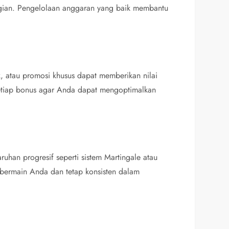
rugian. Pengelolaan anggaran yang baik membantu
, atau promosi khusus dapat memberikan nilai
etiap bonus agar Anda dapat mengoptimalkan
uhan progresif seperti sistem Martingale atau
a bermain Anda dan tetap konsisten dalam