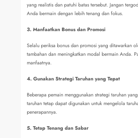
yang realistis dan patuhi batas tersebut. Jangan te
Anda bermain dengan lebih tenang dan fokus.
3. Manfaatkan Bonus dan Promosi
Selalu periksa bonus dan promosi yang ditawarkan o
tambahan dan meningkatkan modal bermain Anda. Pas
manfaatnya.
4. Gunakan Strategi Taruhan yang Tepat
Beberapa pemain menggunakan strategi taruhan yang b
taruhan tetap dapat digunakan untuk mengelola taruh
penerapannya.
5. Tetap Tenang dan Sabar