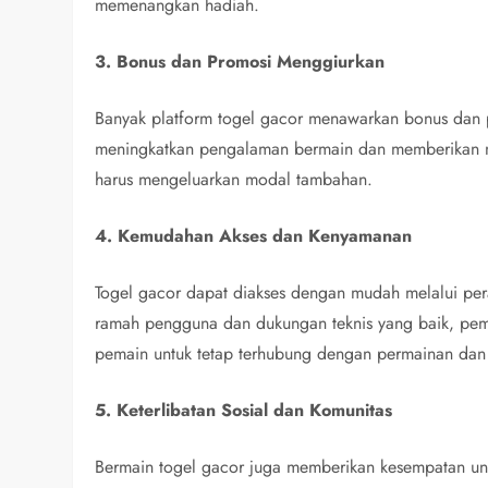
memenangkan hadiah.
3. Bonus dan Promosi Menggiurkan
Banyak platform togel gacor menawarkan bonus dan p
meningkatkan pengalaman bermain dan memberikan ni
harus mengeluarkan modal tambahan.
4. Kemudahan Akses dan Kenyamanan
Togel gacor dapat diakses dengan mudah melalui pe
ramah pengguna dan dukungan teknis yang baik, pem
pemain untuk tetap terhubung dengan permainan dan
5. Keterlibatan Sosial dan Komunitas
Bermain togel gacor juga memberikan kesempatan un