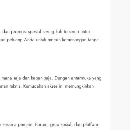
an promosi spesial sering kali tersedia untuk
tkan peluang Anda untuk meraih kemenangan tanpa
i mana saja dan kapan saja. Dengan antarmuka yang
tan teknis. Kemudahan akses ini memungkinkan
sesama pemain. Forum, grup sosial, dan platform