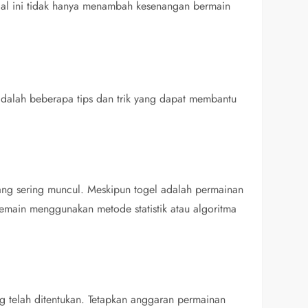
sial ini tidak hanya menambah kesenangan bermain
adalah beberapa tips dan trik yang dapat membantu
ang sering muncul. Meskipun togel adalah permainan
emain menggunakan metode statistik atau algoritma
 telah ditentukan. Tetapkan anggaran permainan