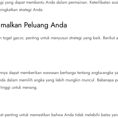
rategi yang dapat membantu Anda dalam permainan. Keterlibatan so
ingkatkan strategi Anda.
imalkan Peluang Anda
ogel gacor, penting untuk menyusun strategi yang baik. Berikut 
elumnya dapat memberikan wawasan berharga tentang angka-angka y
 Anda dalam memilih angka yang lebih mungkin muncul. Beberapa p
 tinggi untuk menang.
t penting untuk memastikan bahwa Anda tidak melebihi batas yang