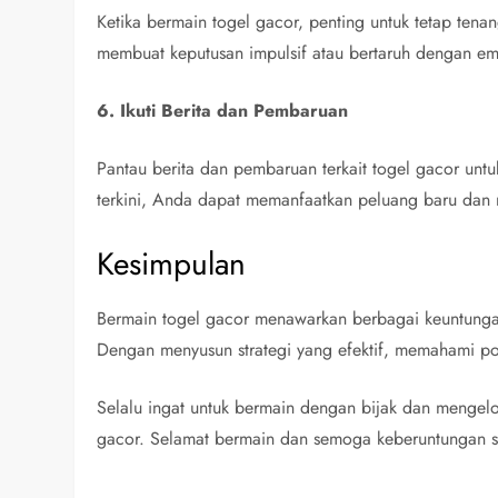
Ketika bermain togel gacor, penting untuk tetap tena
membuat keputusan impulsif atau bertaruh dengan em
6. Ikuti Berita dan Pembaruan
Pantau berita dan pembaruan terkait togel gacor untu
terkini, Anda dapat memanfaatkan peluang baru dan 
Kesimpulan
Bermain togel gacor menawarkan berbagai keuntunga
Dengan menyusun strategi yang efektif, memahami p
Selalu ingat untuk bermain dengan bijak dan mengel
gacor. Selamat bermain dan semoga keberuntungan s