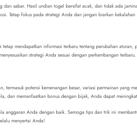
ng dan sabar. Hasil undian togel bersifat acak, dan tidak ada jam
osi. Tetap fokus pada strategi Anda dan jangan biarkan kekalah
k tetap mendapatkan informasi terbaru tentang perubahan aturan, 
menyesuaikan strategi Anda sesuai dengan perkembangan terbaru.
n, termasuk potensi kemenangan besar, variasi permainan yang m
ola, dan memanfaatkan bonus dengan bijak, Anda dapat meningka
ola anggaran Anda dengan baik. Semoga tips dan trik ini memban
elalu menyertai Anda!