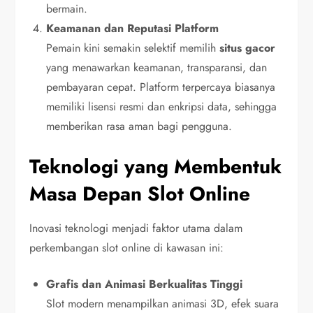
bermain.
Keamanan dan Reputasi Platform
Pemain kini semakin selektif memilih
situs gacor
yang menawarkan keamanan, transparansi, dan
pembayaran cepat. Platform terpercaya biasanya
memiliki lisensi resmi dan enkripsi data, sehingga
memberikan rasa aman bagi pengguna.
Teknologi yang Membentuk
Masa Depan Slot Online
Inovasi teknologi menjadi faktor utama dalam
perkembangan slot online di kawasan ini:
Grafis dan Animasi Berkualitas Tinggi
Slot modern menampilkan animasi 3D, efek suara