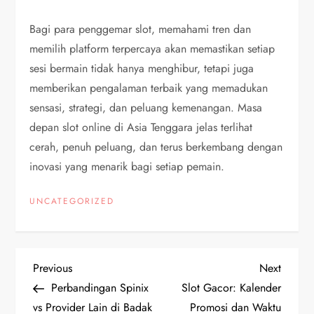
Bagi para penggemar slot, memahami tren dan
memilih platform terpercaya akan memastikan setiap
sesi bermain tidak hanya menghibur, tetapi juga
memberikan pengalaman terbaik yang memadukan
sensasi, strategi, dan peluang kemenangan. Masa
depan slot online di Asia Tenggara jelas terlihat
cerah, penuh peluang, dan terus berkembang dengan
inovasi yang menarik bagi setiap pemain.
UNCATEGORIZED
P
Previous
Next
Previous
Next
Post
Post
Perbandingan Spinix
Slot Gacor: Kalender
o
vs Provider Lain di Badak
Promosi dan Waktu