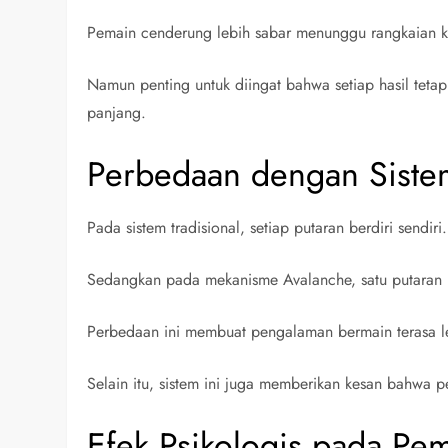
Pemain cenderung lebih sabar menunggu rangkaian k
Namun penting untuk diingat bahwa setiap hasil teta
panjang.
Perbedaan dengan Sistem
Pada sistem tradisional, setiap putaran berdiri sendi
Sedangkan pada mekanisme Avalanche, satu putaran 
Perbedaan ini membuat pengalaman bermain terasa lebi
Selain itu, sistem ini juga memberikan kesan bahwa p
Efek Psikologis pada Pe