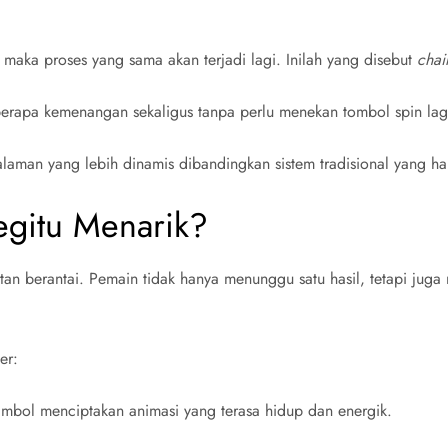
 maka proses yang sama akan terjadi lagi. Inilah yang disebut
chai
berapa kemenangan sekaligus tanpa perlu menekan tombol spin lag
alaman yang lebih dinamis dibandingkan sistem tradisional yang ha
egitu Menarik?
utan berantai. Pemain tidak hanya menunggu satu hasil, tetapi ju
er:
imbol menciptakan animasi yang terasa hidup dan energik.