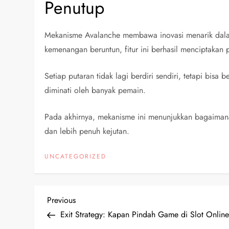
Penutup
Mekanisme Avalanche membawa inovasi menarik dalam
kemenangan beruntun, fitur ini berhasil menciptakan 
Setiap putaran tidak lagi berdiri sendiri, tetapi bi
diminati oleh banyak pemain.
Pada akhirnya, mekanisme ini menunjukkan bagaimana 
dan lebih penuh kejutan.
UNCATEGORIZED
P
Previous
Previous
Post
Exit Strategy: Kapan Pindah Game di Slot Onlin
o