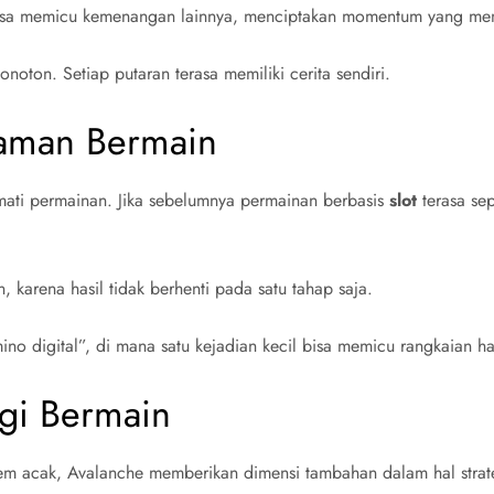
isa memicu kemenangan lainnya, menciptakan momentum yang memb
noton. Setiap putaran terasa memiliki cerita sendiri.
aman Bermain
ti permainan. Jika sebelumnya permainan berbasis
slot
terasa sep
karena hasil tidak berhenti pada satu tahap saja.
 digital”, di mana satu kejadian kecil bisa memicu rangkaian has
gi Bermain
em acak, Avalanche memberikan dimensi tambahan dalam hal strate