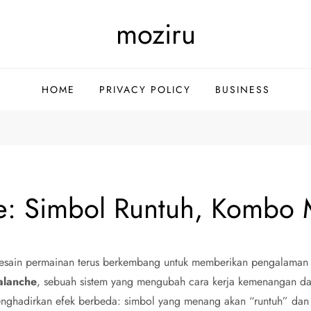
moziru
HOME
PRIVACY POLICY
BUSINESS
: Simbol Runtuh, Kombo M
esain permainan terus berkembang untuk memberikan pengalaman ya
alanche
, sebuah sistem yang mengubah cara kerja kemenangan d
 menghadirkan efek berbeda: simbol yang menang akan “runtuh” da