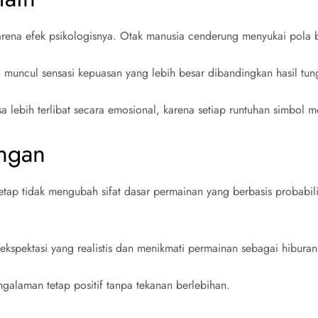
rena efek psikologisnya. Otak manusia cenderung menyukai pola be
, muncul sensasi kepuasan yang lebih besar dibandingkan hasil tun
a lebih terlibat secara emosional, karena setiap runtuhan simbol
ngan
etap tidak mengubah sifat dasar permainan yang berbasis probabi
ekspektasi yang realistis dan menikmati permainan sebagai hiburan
alaman tetap positif tanpa tekanan berlebihan.