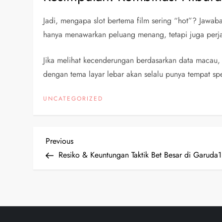
Jadi, mengapa slot bertema film sering “hot”? Jawaba
hanya menawarkan peluang menang, tetapi juga perj
Jika melihat kecenderungan berdasarkan data macau, j
dengan tema layar lebar akan selalu punya tempat spe
UNCATEGORIZED
P
Previous
Previous
Post
Resiko & Keuntungan Taktik Bet Besar di Garuda
o
s
t