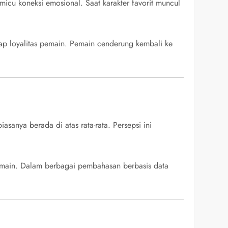
micu koneksi emosional. Saat karakter favorit muncul
ap loyalitas pemain. Pemain cenderung kembali ke
asanya berada di atas rata-rata. Persepsi ini
ermain. Dalam berbagai pembahasan berbasis data