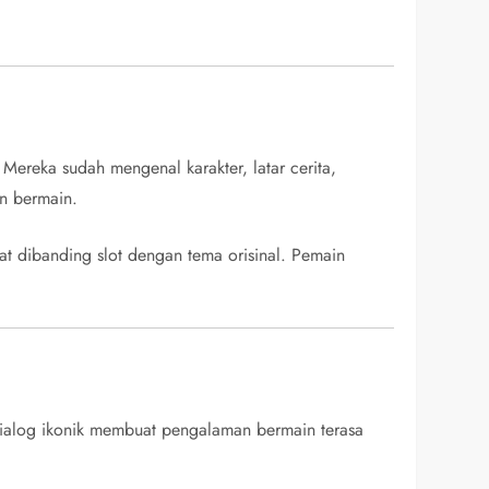
 Mereka sudah mengenal karakter, latar cerita,
n bermain.
at dibanding slot dengan tema orisinal. Pemain
 dialog ikonik membuat pengalaman bermain terasa