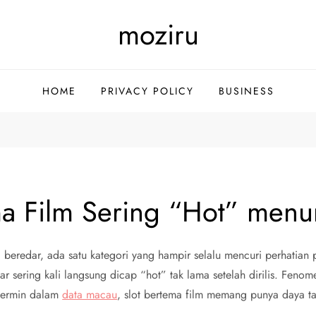
moziru
HOME
PRIVACY POLICY
BUSINESS
a Film Sering “Hot” menu
ng beredar, ada satu kategori yang hampir selalu mencuri perhatian
bar sering kali langsung dicap “hot” tak lama setelah dirilis. Fenom
rcermin dalam
data macau
, slot bertema film memang punya daya ta