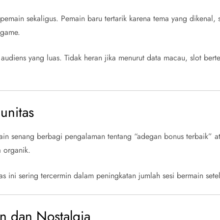
 pemain sekaligus. Pemain baru tertarik karena tema yang dikena
 game.
audiens yang luas. Tidak heran jika menurut data macau, slot berte
unitas
ain senang berbagi pengalaman tentang “adegan bonus terbaik” ata
a organik.
s ini sering tercermin dalam peningkatan jumlah sesi bermain setel
n dan Nostalgia