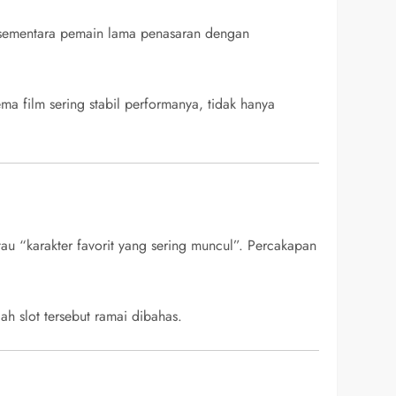
l, sementara pemain lama penasaran dengan
ma film sering stabil performanya, tidak hanya
u “karakter favorit yang sering muncul”. Percakapan
ah slot tersebut ramai dibahas.