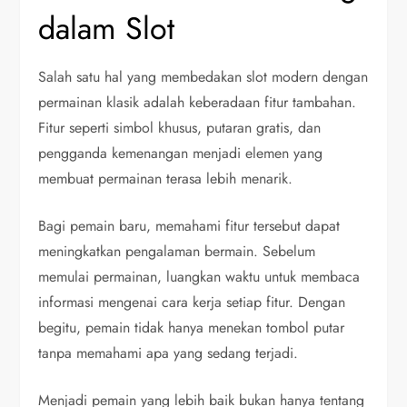
dalam Slot
Salah satu hal yang membedakan slot modern dengan
permainan klasik adalah keberadaan fitur tambahan.
Fitur seperti simbol khusus, putaran gratis, dan
pengganda kemenangan menjadi elemen yang
membuat permainan terasa lebih menarik.
Bagi pemain baru, memahami fitur tersebut dapat
meningkatkan pengalaman bermain. Sebelum
memulai permainan, luangkan waktu untuk membaca
informasi mengenai cara kerja setiap fitur. Dengan
begitu, pemain tidak hanya menekan tombol putar
tanpa memahami apa yang sedang terjadi.
Menjadi pemain yang lebih baik bukan hanya tentang