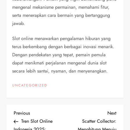
mengenal mekanisme permainan, memahami fitur,
serta menerapkan cara bermain yang bertanggung
jawab.
Slot online menawarkan pengalaman hiburan yang
terus berkembang dengan berbagai inovasi menarik.
Dengan pendekatan yang tepat, pemain pemula
dapat menikmati perjalanan mengenal dunia slot
secara lebih santai, nyaman, dan menyenangkan.
UNCATEGORIZED
P
Previous
Next
Previous
Next
Post
Post
Tren Slot Online
Scatter Collector:
o
Indonesia 2025:
Menghitung Menuju