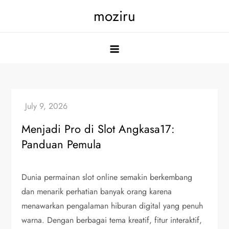
Skip
moziru
to
content
Menjadi Pro di Slot Angkasa17:
Panduan Pemula
Dunia permainan slot online semakin berkembang
dan menarik perhatian banyak orang karena
menawarkan pengalaman hiburan digital yang penuh
warna. Dengan berbagai tema kreatif, fitur interaktif,