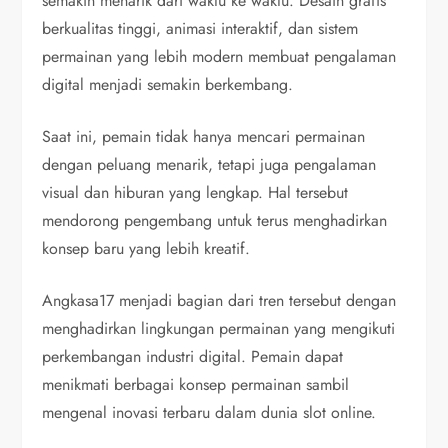
semakin menarik dari waktu ke waktu. Desain grafis
berkualitas tinggi, animasi interaktif, dan sistem
permainan yang lebih modern membuat pengalaman
digital menjadi semakin berkembang.
Saat ini, pemain tidak hanya mencari permainan
dengan peluang menarik, tetapi juga pengalaman
visual dan hiburan yang lengkap. Hal tersebut
mendorong pengembang untuk terus menghadirkan
konsep baru yang lebih kreatif.
Angkasa17 menjadi bagian dari tren tersebut dengan
menghadirkan lingkungan permainan yang mengikuti
perkembangan industri digital. Pemain dapat
menikmati berbagai konsep permainan sambil
mengenal inovasi terbaru dalam dunia slot online.