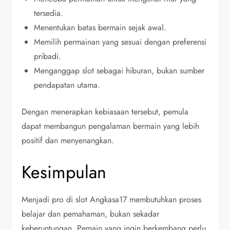
tersedia.
Menentukan batas bermain sejak awal.
Memilih permainan yang sesuai dengan preferensi
pribadi.
Menganggap slot sebagai hiburan, bukan sumber
pendapatan utama.
Dengan menerapkan kebiasaan tersebut, pemula
dapat membangun pengalaman bermain yang lebih
positif dan menyenangkan.
Kesimpulan
Menjadi pro di slot Angkasa17 membutuhkan proses
belajar dan pemahaman, bukan sekadar
keberuntungan. Pemain yang ingin berkembang perlu