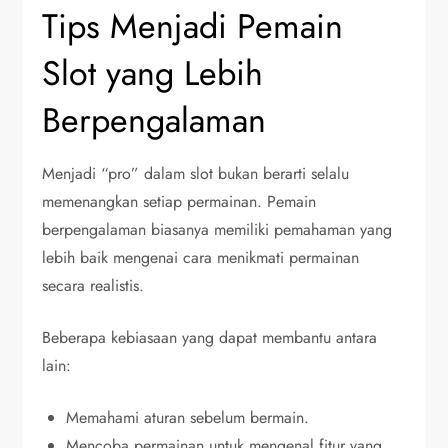
Tips Menjadi Pemain
Slot yang Lebih
Berpengalaman
Menjadi “pro” dalam slot bukan berarti selalu
memenangkan setiap permainan. Pemain
berpengalaman biasanya memiliki pemahaman yang
lebih baik mengenai cara menikmati permainan
secara realistis.
Beberapa kebiasaan yang dapat membantu antara
lain:
Memahami aturan sebelum bermain.
Mencoba permainan untuk mengenal fitur yang