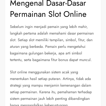
Mengenal Dasar-Dasar
Permainan Slot Online
Sebelum ingin menjadi pemain yang lebih mahir,
langkah pertama adalah memahami dasar permainan
slot. Setiap slot memiliki tampilan, simbol, fitur, dan
aturan yang berbeda. Pemain perlu mengetahui
bagaimana gulungan bekerja, apa arti simbol
tertentu, serta bagaimana fitur bonus dapat muncul.
Slot online menggunakan sistem acak yang
menentukan hasil setiap putaran. Artinya, tidak ada
strategi yang mampu menjamin kemenangan dalam
setiap permainan. Karena itu, pemahaman terhadap
sistem permainan jauh lebih penting dibandingkan
hanya mengandalkan keberuntungan.