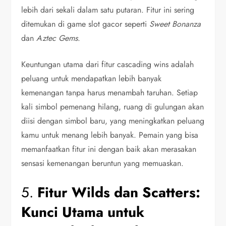
lebih dari sekali dalam satu putaran. Fitur ini sering
ditemukan di game slot gacor seperti
Sweet Bonanza
dan
Aztec Gems
.
Keuntungan utama dari fitur cascading wins adalah
peluang untuk mendapatkan lebih banyak
kemenangan tanpa harus menambah taruhan. Setiap
kali simbol pemenang hilang, ruang di gulungan akan
diisi dengan simbol baru, yang meningkatkan peluang
kamu untuk menang lebih banyak. Pemain yang bisa
memanfaatkan fitur ini dengan baik akan merasakan
sensasi kemenangan beruntun yang memuaskan.
5.
Fitur Wilds dan Scatters:
Kunci Utama untuk