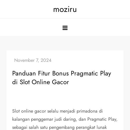
Skip
moziru
to
content
Panduan Fitur Bonus Pragmatic Play
di Slot Online Gacor
Slot online gacor selalu menjadi primadona di
kalangan penggemar judi daring, dan Pragmatic Play,
sebagai salah satu pengembang perangkat lunak