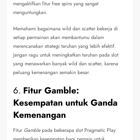
mengaktifkan fitur free spins yang sangat
menguntungkan.
Memahami bagaimana wild dan scatter bekerja di
setiap permainan akan membantumu dalam
merencanakan strategi taruhan yang lebih efektif.
Jangan ragu untuk meningkatkan taruhan pada slot
yang menawarkan banyak wild dan scatter, karena
peluang kemenangan semakin besar.
6.
Fitur Gamble:
Kesempatan untuk Ganda
Kemenangan
Fitur
Gamble
pada beberapa slot Pragmatic Play
memberikan kesempatan bagi pemain untuk