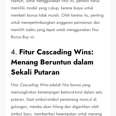
Namun, untuk menggunakan fitur ini, pemain harus
memiliki modal yang cukup, karena biaya untuk
membeli bonus tidak murah. Oleh karena itu, penting
untuk mempertimbangkan anggaran permainan dan
memilih waktu yang tepat untuk menggunakan fitur
Bonus Buy ini.
4.
Fitur Cascading Wins:
Menang Beruntun dalam
Sekali Putaran
Fitur
Cascading Wins
adalah fitur bonus yang
memungkinkan kemenangan berturut-turut dalam satu
putaran. Saat simbol-simbol pemenang muncul di
gulungan, mereka akan hilang dan digantikan oleh
simbol baru, memberikan kesempatan untuk menang