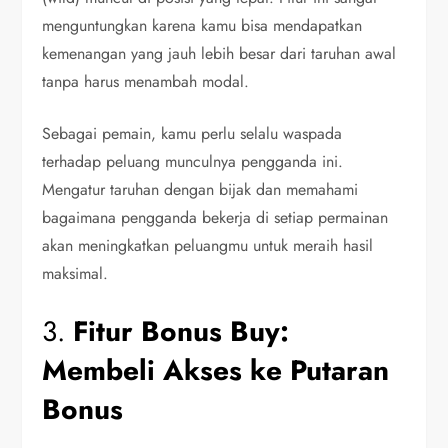
menguntungkan karena kamu bisa mendapatkan
kemenangan yang jauh lebih besar dari taruhan awal
tanpa harus menambah modal.
Sebagai pemain, kamu perlu selalu waspada
terhadap peluang munculnya pengganda ini.
Mengatur taruhan dengan bijak dan memahami
bagaimana pengganda bekerja di setiap permainan
akan meningkatkan peluangmu untuk meraih hasil
maksimal.
3.
Fitur Bonus Buy:
Membeli Akses ke Putaran
Bonus