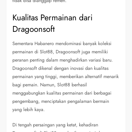
tidak bisa dianggap remeh.
Kualitas Permainan dari
Dragoonsoft
Sementara Habanero mendominasi banyak koleksi
permainan di Slot88, Dragoonsoft juga memiliki
peranan penting dalam menghadirkan variasi baru.
Dragoonsoft dikenal dengan inovasi dan kualitas
permainan yang tinggi, memberikan alternatif menarik
bagi pemain. Namun, Slot88 berhasil
menggabungkan kualitas permainan dari berbagai
pengembang, menciptakan pengalaman bermain
yang lebih kaya.
Di tengah persaingan yang ketat, kehadiran