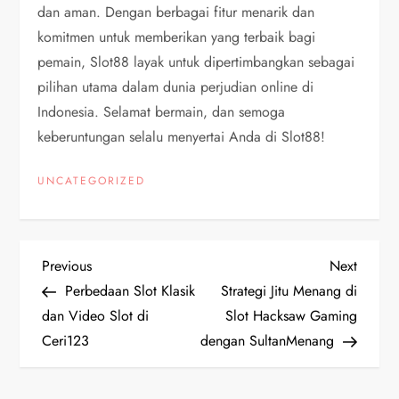
dan aman. Dengan berbagai fitur menarik dan
komitmen untuk memberikan yang terbaik bagi
pemain, Slot88 layak untuk dipertimbangkan sebagai
pilihan utama dalam dunia perjudian online di
Indonesia. Selamat bermain, dan semoga
keberuntungan selalu menyertai Anda di Slot88!
UNCATEGORIZED
P
Previous
Next
Previous
Next
Post
Post
Perbedaan Slot Klasik
Strategi Jitu Menang di
o
dan Video Slot di
Slot Hacksaw Gaming
Ceri123
dengan SultanMenang
s