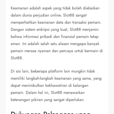
Keamanan adalah aspek yang tidak boleh diabaikan
dalam dunia perjudian online. Slot88 sangat
memperhatikan keamanan data dan transaksi pemain.
Dengan sistem enkripsi yang kuat, Slot88 menjamin
bahwa informasi pribadi dan finansial pemain tetap
aman. Ini adalah salah satu alasan mengapa banyak
pemain merasa nyaman dan percaya untuk bermain di
Slot88.
Di sisi lain, beberapa platform lain mungkin tidak
memiliki langkah-langkah keamanan yang sama, yang
dapat menimbulkan kekhawatiran di kalangan
pemain. Dalam hal ini, Slot88 menawarkan
ketenangan pikiran yang sangat diperlukan.