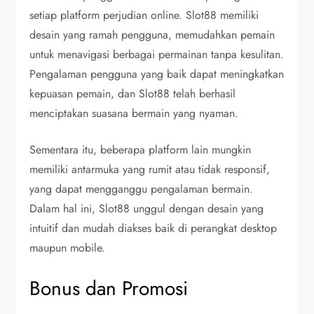
setiap platform perjudian online. Slot88 memiliki
desain yang ramah pengguna, memudahkan pemain
untuk menavigasi berbagai permainan tanpa kesulitan.
Pengalaman pengguna yang baik dapat meningkatkan
kepuasan pemain, dan Slot88 telah berhasil
menciptakan suasana bermain yang nyaman.
Sementara itu, beberapa platform lain mungkin
memiliki antarmuka yang rumit atau tidak responsif,
yang dapat mengganggu pengalaman bermain.
Dalam hal ini, Slot88 unggul dengan desain yang
intuitif dan mudah diakses baik di perangkat desktop
maupun mobile.
Bonus dan Promosi