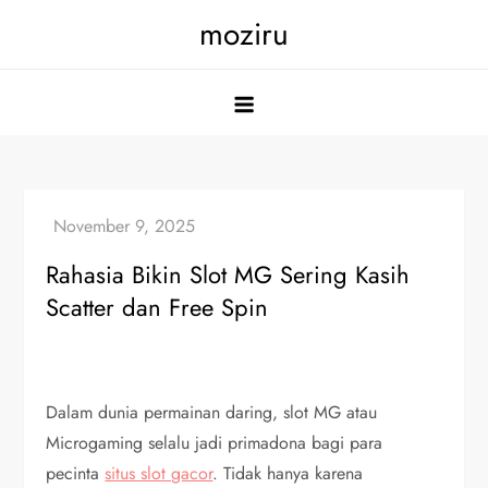
Skip
moziru
to
content
Rahasia Bikin Slot MG Sering Kasih
Scatter dan Free Spin
Dalam dunia permainan daring, slot MG atau
Microgaming selalu jadi primadona bagi para
pecinta
situs slot gacor
. Tidak hanya karena