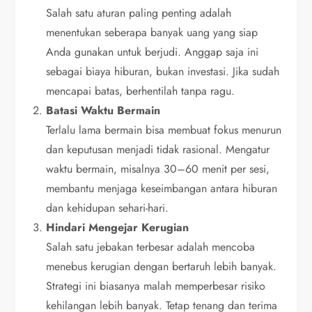
Salah satu aturan paling penting adalah
menentukan seberapa banyak uang yang siap
Anda gunakan untuk berjudi. Anggap saja ini
sebagai biaya hiburan, bukan investasi. Jika sudah
mencapai batas, berhentilah tanpa ragu.
Batasi Waktu Bermain
Terlalu lama bermain bisa membuat fokus menurun
dan keputusan menjadi tidak rasional. Mengatur
waktu bermain, misalnya 30–60 menit per sesi,
membantu menjaga keseimbangan antara hiburan
dan kehidupan sehari-hari.
Hindari Mengejar Kerugian
Salah satu jebakan terbesar adalah mencoba
menebus kerugian dengan bertaruh lebih banyak.
Strategi ini biasanya malah memperbesar risiko
kehilangan lebih banyak. Tetap tenang dan terima