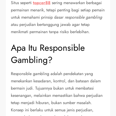
Situs seperti
topcer88
sering menawarkan berbagai
permainan menarik, tetapi penting bagi setiap pemain
untuk memahami prinsip dasar
responsible gambling
atau perjudian bertanggung jawab agar tetap
menikmati permainan tanpa risiko berlebihan.
Apa Itu Responsible
Gambling?
Responsible gambling adalah pendekatan yang
menekankan kesadaran, kontrol, dan batasan dalam
bermain judi. Tujuannya bukan untuk membatasi
kesenangan, melainkan memastikan bahwa perjudian
tetap menjadi hiburan, bukan sumber masalah.
Konsep ini berlaku untuk semua jenis perjudian,