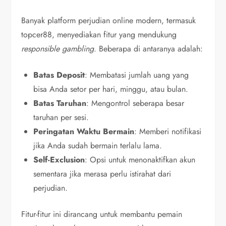
Banyak platform perjudian online modern, termasuk
topcer88, menyediakan fitur yang mendukung
responsible gambling
. Beberapa di antaranya adalah:
Batas Deposit
: Membatasi jumlah uang yang
bisa Anda setor per hari, minggu, atau bulan.
Batas Taruhan
: Mengontrol seberapa besar
taruhan per sesi.
Peringatan Waktu Bermain
: Memberi notifikasi
jika Anda sudah bermain terlalu lama.
Self-Exclusion
: Opsi untuk menonaktifkan akun
sementara jika merasa perlu istirahat dari
perjudian.
Fitur-fitur ini dirancang untuk membantu pemain