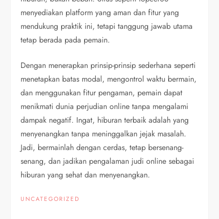
menyediakan platform yang aman dan fitur yang
mendukung praktik ini, tetapi tanggung jawab utama
tetap berada pada pemain.
Dengan menerapkan prinsip-prinsip sederhana seperti
menetapkan batas modal, mengontrol waktu bermain,
dan menggunakan fitur pengaman, pemain dapat
menikmati dunia perjudian online tanpa mengalami
dampak negatif. Ingat, hiburan terbaik adalah yang
menyenangkan tanpa meninggalkan jejak masalah.
Jadi, bermainlah dengan cerdas, tetap bersenang-
senang, dan jadikan pengalaman judi online sebagai
hiburan yang sehat dan menyenangkan.
UNCATEGORIZED