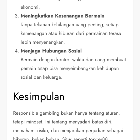
ekonomi.
Meningkatkan Kesenangan Bermain
Tanpa tekanan kehilangan uang penting, setiap
kemenangan atau hiburan dari permainan terasa
lebih menyenangkan.
Menjaga Hubungan Sosial
Bermain dengan kontrol waktu dan uang membuat
pemain tetap bisa menyeimbangkan kehidupan
sosial dan keluarga.
Kesimpulan
Responsible gambling bukan hanya tentang aturan,
tetapi mindset. Ini tentang menyadari batas diri,
memahami risiko, dan menjadikan perjudian sebagai
hiburan, bukan beban. Situs seperti topcer88