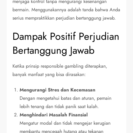
menjaga kontrol tanpa mengurangi kesenangan
bermain. Menggunakannya adalah tanda bahwa Anda
serius mempraktikkan perjudian bertanggung jawab.
Dampak Positif Perjudian
Bertanggung Jawab
Ketika prinsip responsible gambling diterapkan,
banyak manfaat yang bisa dirasakan:
Mengurangi Stres dan Kecemasan
Dengan mengetahui batas dan aturan, pemain
lebih tenang dan tidak panik saat kalah.
Menghindari Masalah Finansial
Mengatur modal dan tidak mengejar kerugian
membantu mencegah hutang atau tekanan