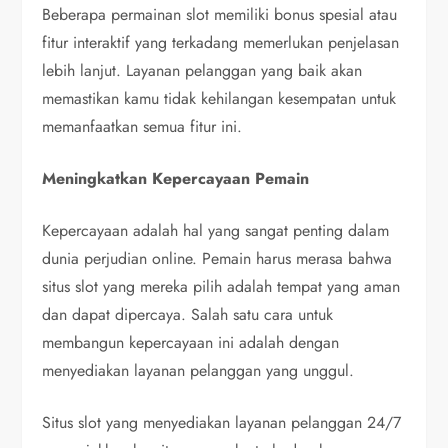
Beberapa permainan slot memiliki bonus spesial atau
fitur interaktif yang terkadang memerlukan penjelasan
lebih lanjut. Layanan pelanggan yang baik akan
memastikan kamu tidak kehilangan kesempatan untuk
memanfaatkan semua fitur ini.
Meningkatkan Kepercayaan Pemain
Kepercayaan adalah hal yang sangat penting dalam
dunia perjudian online. Pemain harus merasa bahwa
situs slot yang mereka pilih adalah tempat yang aman
dan dapat dipercaya. Salah satu cara untuk
membangun kepercayaan ini adalah dengan
menyediakan layanan pelanggan yang unggul.
Situs slot yang menyediakan layanan pelanggan 24/7