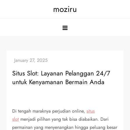
Skip
moziru
to
content
Situs Slot: Layanan Pelanggan 24/7
untuk Kenyamanan Bermain Anda
Di tengah maraknya perjudian online,
situs
slot
menjadi pilihan yang tak bisa diabaikan. Dari
permainan yang menyenangkan hingga peluang besar