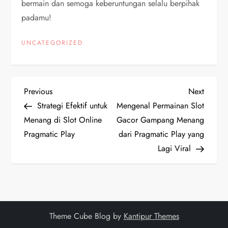
bermain dan semoga keberuntungan selalu berpihak
padamu!
UNCATEGORIZED
P
Previous
Next
Previous
Next
Post
Post
Strategi Efektif untuk
Mengenal Permainan Slot
o
Menang di Slot Online
Gacor Gampang Menang
Pragmatic Play
dari Pragmatic Play yang
s
Lagi Viral
t
n
a
Theme Cube Blog by
Kantipur Themes