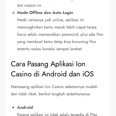
slot malam ini.
Mode Offline dan Auto Login
Meski namanya judi online, aplikasi ini
memungkinkan kamu masuk lebih cepat tanpa
harus selalu memasukkan password, plus ada fitur
yang membuat kamu tetap bisa browsing fitur
tertentu walau koneksi sempat lambat.
Cara Pasang Aplikasi Ion
Casino di Android dan iOS
Memasang aplikasi Ion Casino sebenarnya mudah
dan tidak ribet, berikut langkah sederhananya:
Android
:
Karena aplikasi ini tidak selalu tersedia di Play