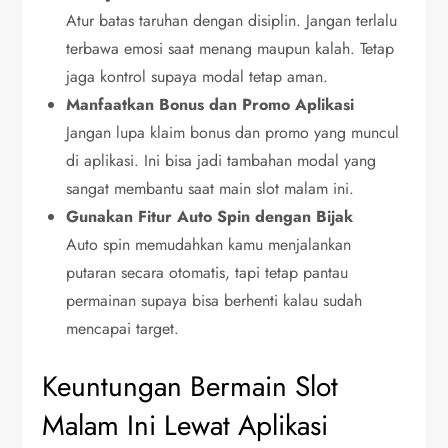
Atur batas taruhan dengan disiplin. Jangan terlalu
terbawa emosi saat menang maupun kalah. Tetap
jaga kontrol supaya modal tetap aman.
Manfaatkan Bonus dan Promo Aplikasi
Jangan lupa klaim bonus dan promo yang muncul
di aplikasi. Ini bisa jadi tambahan modal yang
sangat membantu saat main slot malam ini.
Gunakan Fitur Auto Spin dengan Bijak
Auto spin memudahkan kamu menjalankan
putaran secara otomatis, tapi tetap pantau
permainan supaya bisa berhenti kalau sudah
mencapai target.
Keuntungan Bermain Slot
Malam Ini Lewat Aplikasi