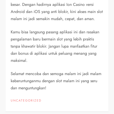
besar. Dengan hadirnya aplikasi Ion Casino versi
Android dan iOS yang anti blokir, kini akses main slot
malam ini jadi semakin mudah, cepat, dan aman.
Kamu bisa langsung pasang aplikasi ini dan rasakan
pengalaman baru bermain slot yang lebih praktis
tanpa khawatir blokir. Jangan lupa manfaatkan fitur
dan bonus di aplikasi untuk peluang menang yang
maksimal.
Selamat mencoba dan semoga malam ini jadi malam
keberuntunganmu dengan slot malam ini yang seru
dan menguntungkan!
UNCATEGORIZED