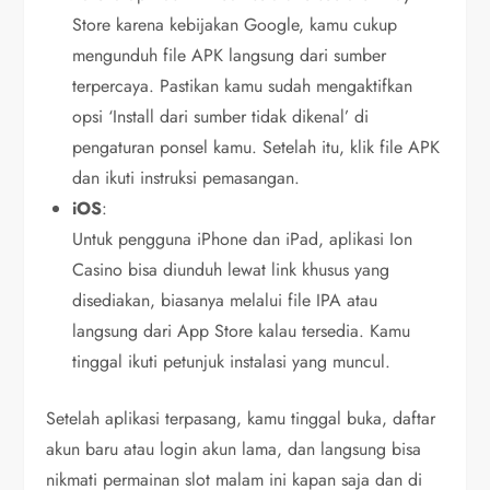
Store karena kebijakan Google, kamu cukup
mengunduh file APK langsung dari sumber
terpercaya. Pastikan kamu sudah mengaktifkan
opsi ‘Install dari sumber tidak dikenal’ di
pengaturan ponsel kamu. Setelah itu, klik file APK
dan ikuti instruksi pemasangan.
iOS
:
Untuk pengguna iPhone dan iPad, aplikasi Ion
Casino bisa diunduh lewat link khusus yang
disediakan, biasanya melalui file IPA atau
langsung dari App Store kalau tersedia. Kamu
tinggal ikuti petunjuk instalasi yang muncul.
Setelah aplikasi terpasang, kamu tinggal buka, daftar
akun baru atau login akun lama, dan langsung bisa
nikmati permainan slot malam ini kapan saja dan di