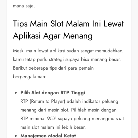
mana saja.
Tips Main Slot Malam Ini Lewat
Aplikasi Agar Menang
Meski main lewat aplikasi sudah sangat memudahkan,
kamu tetap perlu strategi supaya bisa menang besar.
Berikut beberapa tips dari para pemain
berpengalaman:
Pilih Slot dengan RTP Tinggi
RTP (Return to Player) adalah indikator peluang
menang dari mesin slot. Pilihlah mesin dengan
RTP minimal 95% supaya peluang menangmu saat
main slot malam ini lebih besar.
Manajemen Modal Ketat