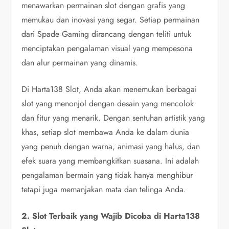
menawarkan permainan slot dengan grafis yang
memukau dan inovasi yang segar. Setiap permainan
dari Spade Gaming dirancang dengan teliti untuk
menciptakan pengalaman visual yang mempesona
dan alur permainan yang dinamis.
Di Harta138 Slot, Anda akan menemukan berbagai
slot yang menonjol dengan desain yang mencolok
dan fitur yang menarik. Dengan sentuhan artistik yang
khas, setiap slot membawa Anda ke dalam dunia
yang penuh dengan warna, animasi yang halus, dan
efek suara yang membangkitkan suasana. Ini adalah
pengalaman bermain yang tidak hanya menghibur
tetapi juga memanjakan mata dan telinga Anda.
2. Slot Terbaik yang Wajib Dicoba di Harta138