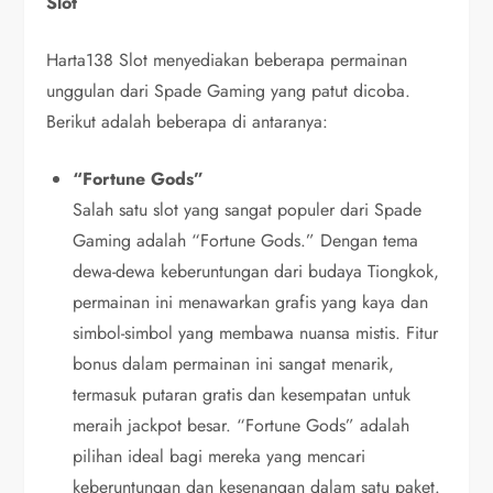
Slot
Harta138 Slot menyediakan beberapa permainan
unggulan dari Spade Gaming yang patut dicoba.
Berikut adalah beberapa di antaranya:
“Fortune Gods”
Salah satu slot yang sangat populer dari Spade
Gaming adalah “Fortune Gods.” Dengan tema
dewa-dewa keberuntungan dari budaya Tiongkok,
permainan ini menawarkan grafis yang kaya dan
simbol-simbol yang membawa nuansa mistis. Fitur
bonus dalam permainan ini sangat menarik,
termasuk putaran gratis dan kesempatan untuk
meraih jackpot besar. “Fortune Gods” adalah
pilihan ideal bagi mereka yang mencari
keberuntungan dan kesenangan dalam satu paket.