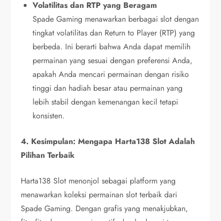
Volatilitas dan RTP yang Beragam
Spade Gaming menawarkan berbagai slot dengan
tingkat volatilitas dan Return to Player (RTP) yang
berbeda. Ini berarti bahwa Anda dapat memilih
permainan yang sesuai dengan preferensi Anda,
apakah Anda mencari permainan dengan risiko
tinggi dan hadiah besar atau permainan yang
lebih stabil dengan kemenangan kecil tetapi
konsisten.
4. Kesimpulan: Mengapa Harta138 Slot Adalah
Pilihan Terbaik
Harta138 Slot menonjol sebagai platform yang
menawarkan koleksi permainan slot terbaik dari
Spade Gaming. Dengan grafis yang menakjubkan,