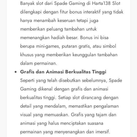
Banyak slot dari Spade Gaming di Harta138 Slot
dilengkapi dengan fitur bonus interaktif yang tidak
hanya menambah keseruan tetapi juga
memberikan peluang tambahan untuk
memenangkan hadiah besar. Bonus ini bisa
berupa mini-games, putaran gratis, atau simbol
khusus yang memberikan keunggulan tambahan
dalam permainan.
Grafis dan Animasi Berkualitas Tinggi
Seperti yang telah disebutkan sebelumnya, Spade
Gaming dikenal dengan grafis dan animasi
berkualitas tinggi. Setiap slot dirancang dengan
detail yang mendalam, memastikan pengalaman
visual yang memuaskan. Grafis yang tajam dan
animasi yang halus menciptakan suasana
permainan yang menyenangkan dan imersif.