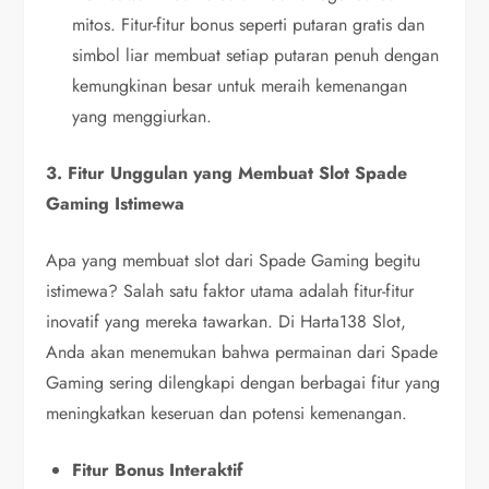
mitos. Fitur-fitur bonus seperti putaran gratis dan
simbol liar membuat setiap putaran penuh dengan
kemungkinan besar untuk meraih kemenangan
yang menggiurkan.
3. Fitur Unggulan yang Membuat Slot Spade
Gaming Istimewa
Apa yang membuat slot dari Spade Gaming begitu
istimewa? Salah satu faktor utama adalah fitur-fitur
inovatif yang mereka tawarkan. Di Harta138 Slot,
Anda akan menemukan bahwa permainan dari Spade
Gaming sering dilengkapi dengan berbagai fitur yang
meningkatkan keseruan dan potensi kemenangan.
Fitur Bonus Interaktif