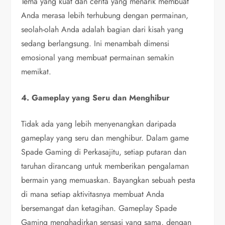
Tema yang kuat dan cerita yang menarik membuat
Anda merasa lebih terhubung dengan permainan,
seolah-olah Anda adalah bagian dari kisah yang
sedang berlangsung. Ini menambah dimensi
emosional yang membuat permainan semakin
memikat.
4. Gameplay yang Seru dan Menghibur
Tidak ada yang lebih menyenangkan daripada
gameplay yang seru dan menghibur. Dalam game
Spade Gaming di Perkasajitu, setiap putaran dan
taruhan dirancang untuk memberikan pengalaman
bermain yang memuaskan. Bayangkan sebuah pesta
di mana setiap aktivitasnya membuat Anda
bersemangat dan ketagihan. Gameplay Spade
Gaming menghadirkan sensasi yang sama, dengan