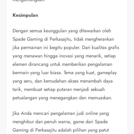
Kesimpulan
Dengan semua keunggulan yang ditawarkan oleh
Spade Gaming di Perkasajitu, tidak mengherankan
jika permainan ini begitu populer. Dari kualitas grafis
yang menawan hingga inovasi yang menarik, setiap
elemen dirancang untuk memberikan pengalaman
bermain yang luar biasa. Tema yang kuat, gameplay
yang seru, dan kemudahan akses menambah daya
tarik, membuat setiap putaran menjadi sebuah
petualangan yang menegangkan dan memuaskan.
Jika Anda mencari pengalaman judi online yang
menghibur dan penuh warna, game dari Spade
Gaming di Perkasajitu adalah pilihan yang patut