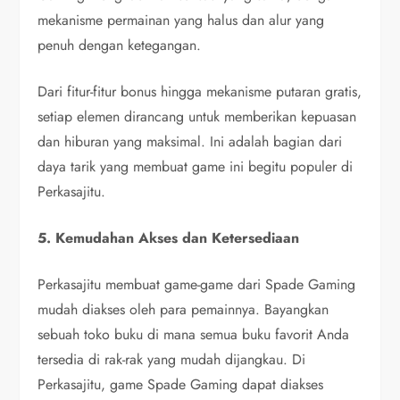
mekanisme permainan yang halus dan alur yang
penuh dengan ketegangan.
Dari fitur-fitur bonus hingga mekanisme putaran gratis,
setiap elemen dirancang untuk memberikan kepuasan
dan hiburan yang maksimal. Ini adalah bagian dari
daya tarik yang membuat game ini begitu populer di
Perkasajitu.
5. Kemudahan Akses dan Ketersediaan
Perkasajitu membuat game-game dari Spade Gaming
mudah diakses oleh para pemainnya. Bayangkan
sebuah toko buku di mana semua buku favorit Anda
tersedia di rak-rak yang mudah dijangkau. Di
Perkasajitu, game Spade Gaming dapat diakses