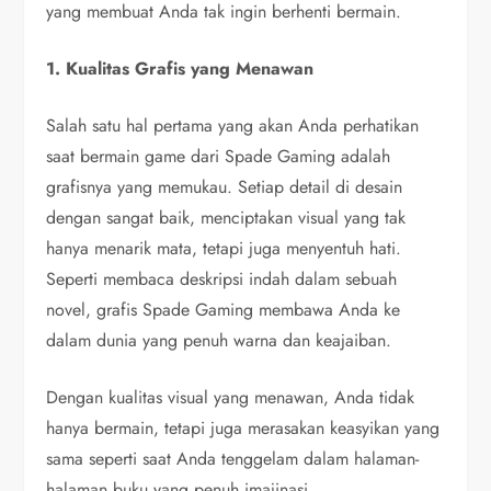
yang membuat Anda tak ingin berhenti bermain.
1. Kualitas Grafis yang Menawan
Salah satu hal pertama yang akan Anda perhatikan
saat bermain game dari Spade Gaming adalah
grafisnya yang memukau. Setiap detail di desain
dengan sangat baik, menciptakan visual yang tak
hanya menarik mata, tetapi juga menyentuh hati.
Seperti membaca deskripsi indah dalam sebuah
novel, grafis Spade Gaming membawa Anda ke
dalam dunia yang penuh warna dan keajaiban.
Dengan kualitas visual yang menawan, Anda tidak
hanya bermain, tetapi juga merasakan keasyikan yang
sama seperti saat Anda tenggelam dalam halaman-
halaman buku yang penuh imajinasi.