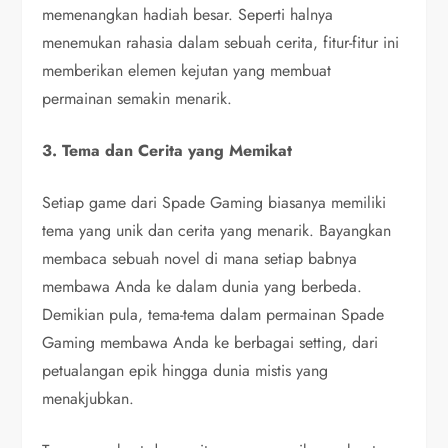
memenangkan hadiah besar. Seperti halnya
menemukan rahasia dalam sebuah cerita, fitur-fitur ini
memberikan elemen kejutan yang membuat
permainan semakin menarik.
3. Tema dan Cerita yang Memikat
Setiap game dari Spade Gaming biasanya memiliki
tema yang unik dan cerita yang menarik. Bayangkan
membaca sebuah novel di mana setiap babnya
membawa Anda ke dalam dunia yang berbeda.
Demikian pula, tema-tema dalam permainan Spade
Gaming membawa Anda ke berbagai setting, dari
petualangan epik hingga dunia mistis yang
menakjubkan.