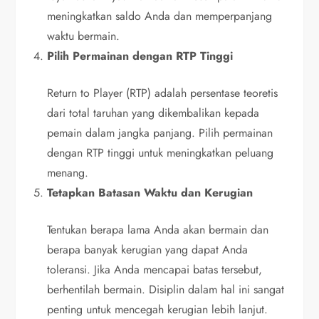
meningkatkan saldo Anda dan memperpanjang
waktu bermain.
Pilih Permainan dengan RTP Tinggi
Return to Player (RTP) adalah persentase teoretis
dari total taruhan yang dikembalikan kepada
pemain dalam jangka panjang. Pilih permainan
dengan RTP tinggi untuk meningkatkan peluang
menang.
Tetapkan Batasan Waktu dan Kerugian
Tentukan berapa lama Anda akan bermain dan
berapa banyak kerugian yang dapat Anda
toleransi. Jika Anda mencapai batas tersebut,
berhentilah bermain. Disiplin dalam hal ini sangat
penting untuk mencegah kerugian lebih lanjut.