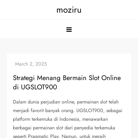
Skip
moziru
to
content
Strategi Menang Bermain Slot Online
di UGSLOT900
Dalam dunia perjudian online, permainan slot telah
menjadi favorit banyak orang. UGSLOT900, sebagai
platform terkemuka di Indonesia, menawarkan
berbagai permainan slot dari penyedia terkemuka
seperti Pragmatic Play. Namun, untuk meraih