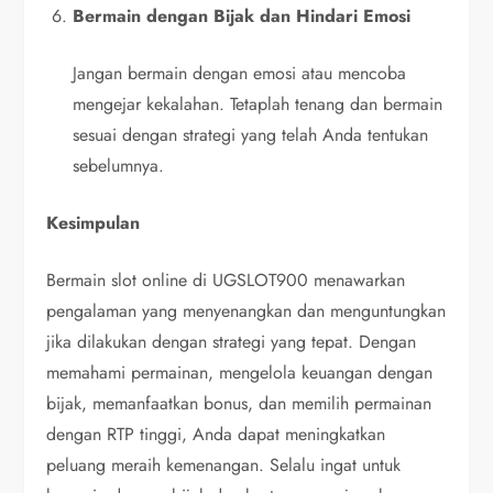
Bermain dengan Bijak dan Hindari Emosi
Jangan bermain dengan emosi atau mencoba
mengejar kekalahan. Tetaplah tenang dan bermain
sesuai dengan strategi yang telah Anda tentukan
sebelumnya.
Kesimpulan
Bermain slot online di UGSLOT900 menawarkan
pengalaman yang menyenangkan dan menguntungkan
jika dilakukan dengan strategi yang tepat. Dengan
memahami permainan, mengelola keuangan dengan
bijak, memanfaatkan bonus, dan memilih permainan
dengan RTP tinggi, Anda dapat meningkatkan
peluang meraih kemenangan. Selalu ingat untuk