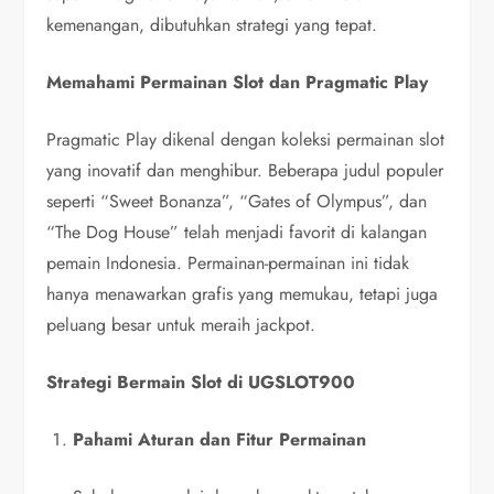
kemenangan, dibutuhkan strategi yang tepat.
Memahami Permainan Slot dan Pragmatic Play
Pragmatic Play dikenal dengan koleksi permainan slot
yang inovatif dan menghibur. Beberapa judul populer
seperti “Sweet Bonanza”, “Gates of Olympus”, dan
“The Dog House” telah menjadi favorit di kalangan
pemain Indonesia. Permainan-permainan ini tidak
hanya menawarkan grafis yang memukau, tetapi juga
peluang besar untuk meraih jackpot.
Strategi Bermain Slot di UGSLOT900
Pahami Aturan dan Fitur Permainan