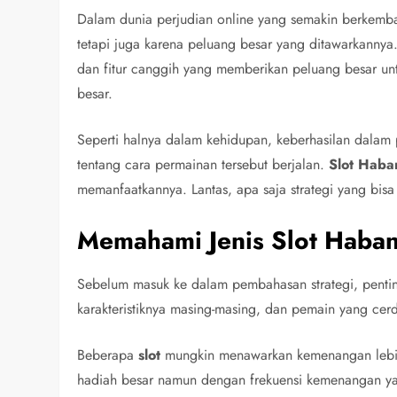
Dalam dunia perjudian online yang semakin berkem
tetapi juga karena peluang besar yang ditawarkannya
dan fitur canggih yang memberikan peluang besar un
besar.
Seperti halnya dalam kehidupan, keberhasilan dala
tentang cara permainan tersebut berjalan.
Slot Haba
memanfaatkannya. Lantas, apa saja strategi yang b
Memahami Jenis Slot Haba
Sebelum masuk ke dalam pembahasan strategi, pentin
karakteristiknya masing-masing, dan pemain yang cer
Beberapa
slot
mungkin menawarkan kemenangan lebih 
hadiah besar namun dengan frekuensi kemenangan yan