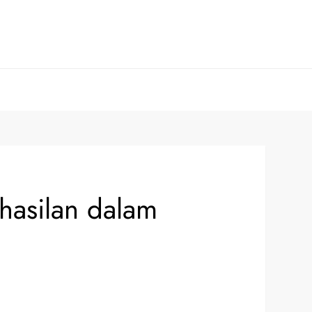
hasilan dalam