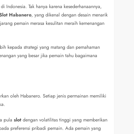
n di Indonesia. Tak hanya karena kesederhanaannya,
Slot Habanero
, yang dikenal dengan desain menarik
 jarang pemain merasa kesulitan meraih kemenangan
lebih kepada strategi yang matang dan pemahaman
enangan yang besar jika pemain tahu bagaimana
rkan oleh Habanero. Setiap jenis permainan memiliki
ka.
da pula
slot
dengan volatilitas tinggi yang memberikan
 pada preferensi pribadi pemain. Ada pemain yang