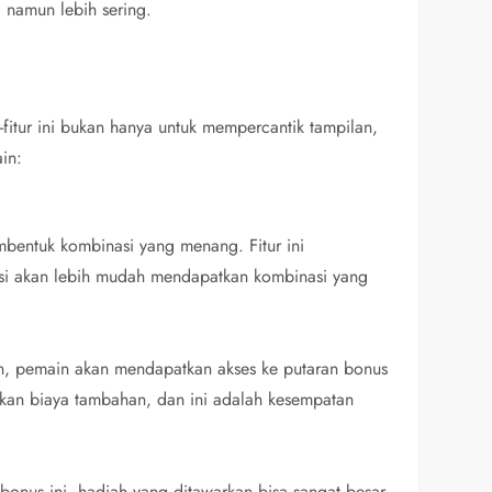
 namun lebih sering.
-fitur ini bukan hanya untuk mempercantik tampilan,
in:
bentuk kombinasi yang menang. Fitur ini
si akan lebih mudah mendapatkan kombinasi yang
gan, pemain akan mendapatkan akses ke putaran bonus
rkan biaya tambahan, dan ini adalah kesempatan
bonus ini, hadiah yang ditawarkan bisa sangat besar,