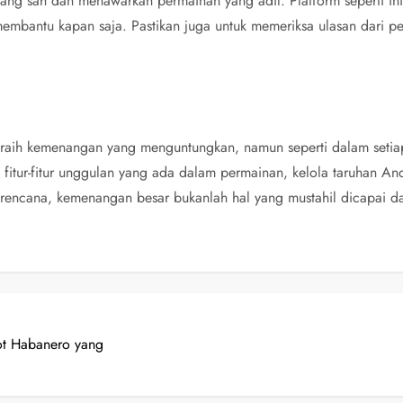
 yang sah dan menawarkan permainan yang adil. Platform seperti i
mbantu kapan saja. Pastikan juga untuk memeriksa ulasan dari pem
aih kemenangan yang menguntungkan, namun seperti dalam setiap 
fitur-fitur unggulan yang ada dalam permainan, kelola taruhan A
erencana, kemenangan besar bukanlah hal yang mustahil dicapai 
ot Habanero yang