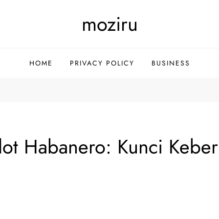
moziru
HOME
PRIVACY POLICY
BUSINESS
lot Habanero: Kunci Keber