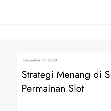
Skip
to
content
Strategi Menang di S
Permainan Slot