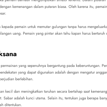
n dengan kemenangan dalam putaran biasa. Oleh karena itu, pemain
sar.
an kepada pemain untuk memutar gulungan tanpa harus mengeluark
langan uang. Pemain yang pintar akan tahu kapan harus bertaruh d
aksana
permainan yang sepenuhnya bergantung pada keberuntungan. Pema
atu pendekatan yang dapat digunakan adalah dengan mengatur ang
perjudian berlebihan.
n kecil dan meningkatkan taruhan secara bertahap saat kemenang
t. Sabar adalah kunci utama. Selain itu, tentukan juga berapa ba
ah ditentukan.