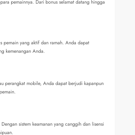
 para pemainnya. Dari bonus selamat datang hingga
tas pemain yang aktif dan ramah. Anda dapat
uang kemenangan Anda.
tau perangkat mobile, Anda dapat berjudi kapanpun
 pemain.
 Dengan sistem keamanan yang canggih dan lisensi
nipuan.