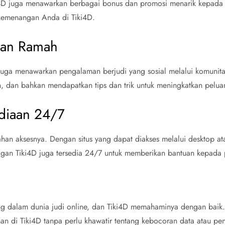
ki4D juga menawarkan berbagai bonus dan promosi menarik kepada
 kemenangan Anda di Tiki4D.
dan Ramah
D juga menawarkan pengalaman berjudi yang sosial melalui komuni
n, dan bahkan mendapatkan tips dan trik untuk meningkatkan pel
diaan 24/7
han aksesnya. Dengan situs yang dapat diakses melalui desktop a
ggan Tiki4D juga tersedia 24/7 untuk memberikan bantuan kepada
g dalam dunia judi online, dan Tiki4D memahaminya dengan baik.
 di Tiki4D tanpa perlu khawatir tentang kebocoran data atau pe