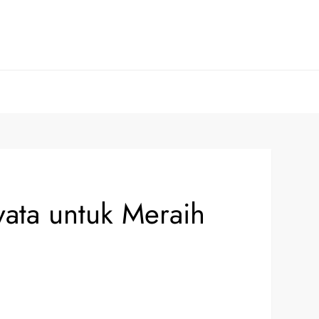
ata untuk Meraih