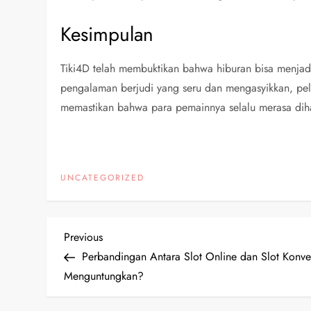
Kesimpulan
Tiki4D telah membuktikan bahwa hiburan bisa menjadi
pengalaman berjudi yang seru dan mengasyikkan, pel
memastikan bahwa para pemainnya selalu merasa dihar
UNCATEGORIZED
P
Previous
Previous
Post
Perbandingan Antara Slot Online dan Slot Konv
o
Menguntungkan?
s