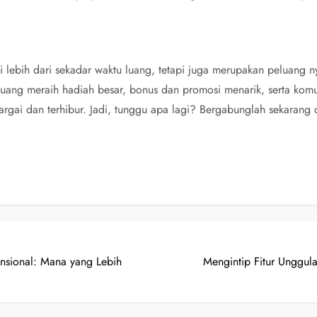
 lebih dari sekadar waktu luang, tetapi juga merupakan peluang 
uang meraih hadiah besar, bonus dan promosi menarik, serta komu
gai dan terhibur. Jadi, tunggu apa lagi? Bergabunglah sekarang 
ensional: Mana yang Lebih
Mengintip Fitur Unggul