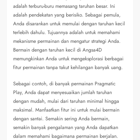
adalah terburu-buru memasang taruhan besar. Ini
adalah pendekatan yang berisiko. Sebagai pemula,
Anda disarankan untuk memulai dengan taruhan kecil
terlebih dahulu. Tujuannya adalah untuk memahami
mekanisme permainan dan mengatur strategi Anda.
Bermain dengan taruhan kecil di Angsa4D
memungkinkan Anda untuk mengeksplorasi berbagai
fitur permainan tanpa takut kehilangan banyak uang.
Sebagai contoh, di banyak permainan Pragmatic
Play, Anda dapat menyesuaikan jumlah taruhan
dengan mudah, mulai dari taruhan minimal hingga
maksimal. Manfaatkan fitur ini untuk mulai bermain
dengan santai. Semakin sering Anda bermain,
semakin banyak pengalaman yang Anda dapatkan
dalam memahami bagaimana permainan berjalan.