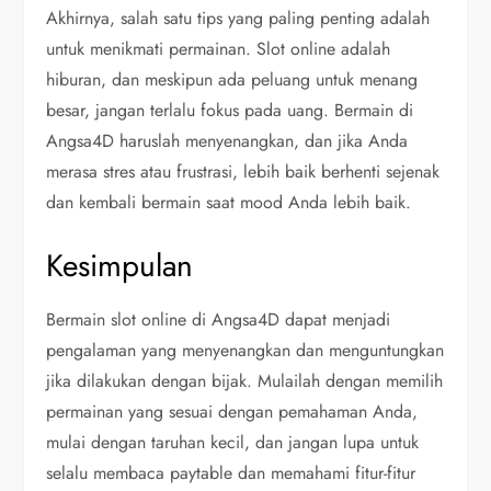
Akhirnya, salah satu tips yang paling penting adalah
untuk menikmati permainan. Slot online adalah
hiburan, dan meskipun ada peluang untuk menang
besar, jangan terlalu fokus pada uang. Bermain di
Angsa4D haruslah menyenangkan, dan jika Anda
merasa stres atau frustrasi, lebih baik berhenti sejenak
dan kembali bermain saat mood Anda lebih baik.
Kesimpulan
Bermain slot online di Angsa4D dapat menjadi
pengalaman yang menyenangkan dan menguntungkan
jika dilakukan dengan bijak. Mulailah dengan memilih
permainan yang sesuai dengan pemahaman Anda,
mulai dengan taruhan kecil, dan jangan lupa untuk
selalu membaca paytable dan memahami fitur-fitur