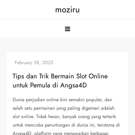
Skip
moziru
to
content
Tips dan Trik Bermain Slot Online
untuk Pemula di Angsa4D
Dunia perjudian online kini semakin populer, dan
salah satu permainan yang paling digemari adalah
slot online. Tidak heran, banyak orang yang tertarik
untuk mencoba peruntungan di dunia ini, terutama di
Angsa4D, platform yang menawarkan berbagai