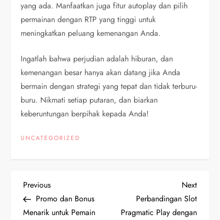
yang ada. Manfaatkan juga fitur autoplay dan pilih
permainan dengan RTP yang tinggi untuk
meningkatkan peluang kemenangan Anda.
Ingatlah bahwa perjudian adalah hiburan, dan
kemenangan besar hanya akan datang jika Anda
bermain dengan strategi yang tepat dan tidak terburu-
buru. Nikmati setiap putaran, dan biarkan
keberuntungan berpihak kepada Anda!
UNCATEGORIZED
P
Previous
Next
Previous
Next
Post
Post
Promo dan Bonus
Perbandingan Slot
o
Menarik untuk Pemain
Pragmatic Play dengan