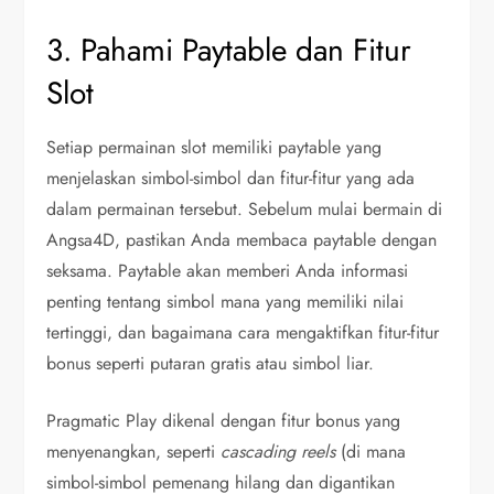
3. Pahami Paytable dan Fitur
Slot
Setiap permainan slot memiliki paytable yang
menjelaskan simbol-simbol dan fitur-fitur yang ada
dalam permainan tersebut. Sebelum mulai bermain di
Angsa4D, pastikan Anda membaca paytable dengan
seksama. Paytable akan memberi Anda informasi
penting tentang simbol mana yang memiliki nilai
tertinggi, dan bagaimana cara mengaktifkan fitur-fitur
bonus seperti putaran gratis atau simbol liar.
Pragmatic Play dikenal dengan fitur bonus yang
menyenangkan, seperti
cascading reels
(di mana
simbol-simbol pemenang hilang dan digantikan