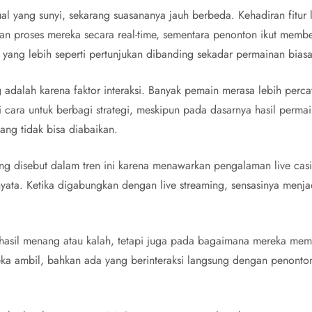
idual yang sunyi, sekarang suasananya jauh berbeda. Kehadiran fitu
an proses mereka secara real-time, sementara penonton ikut memb
yang lebih seperti pertunjukan dibanding sekadar permainan biasa
 adalah karena faktor interaksi. Banyak pemain merasa lebih perca
cara untuk berbagi strategi, meskipun pada dasarnya hasil perma
yang tidak bisa diabaikan.
ing disebut dalam tren ini karena menawarkan pengalaman live cas
nyata. Ketika digabungkan dengan live streaming, sensasinya menja
a hasil menang atau kalah, tetapi juga pada bagaimana mereka 
ka ambil, bahkan ada yang berinteraksi langsung dengan penonton