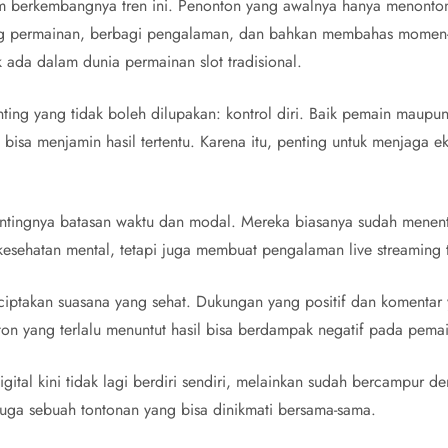
lam berkembangnya tren ini. Penonton yang awalnya hanya menonto
tang permainan, berbagi pengalaman, dan bahkan membahas momen-
k ada dalam dunia permainan slot tradisional.
enting yang tidak boleh dilupakan: kontrol diri. Baik pemain mau
bisa menjamin hasil tertentu. Karena itu, penting untuk menjaga eks
tingnya batasan waktu dan modal. Mereka biasanya sudah menentu
esehatan mental, tetapi juga membuat pengalaman live streaming 
enciptakan suasana yang sehat. Dukungan yang positif dan komenta
on yang terlalu menuntut hasil bisa berdampak negatif pada pema
al kini tidak lagi berdiri sendiri, melainkan sudah bercampur de
juga sebuah tontonan yang bisa dinikmati bersama-sama.