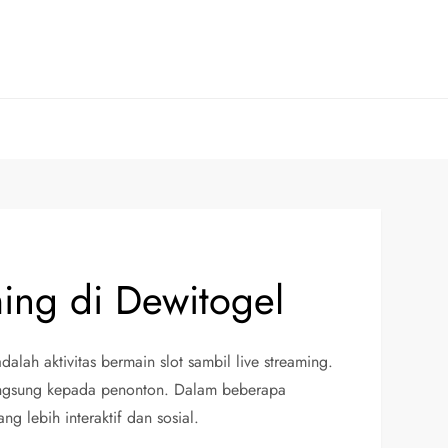
ming di Dewitogel
lah aktivitas bermain slot sambil live streaming.
langsung kepada penonton. Dalam beberapa
ng lebih interaktif dan sosial.