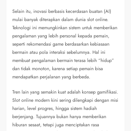
Selain itu, inovasi berbasis kecerdasan buatan (AI)
mulai banyak diterapkan dalam dunia slot online.
Teknologi ini memungkinkan sistem untuk memberikan
pengalaman yang lebih personal kepada pemain,
seperti rekomendasi game berdasarkan kebiasaan
bermain atau pola interaksi sebelumnya. Hal ini
membuat pengalaman bermain terasa lebih “hidup”
dan tidak monoton, karena setiap pemain bisa
mendapatkan perjalanan yang berbeda.
Tren lain yang semakin kuat adalah konsep gamifikasi.
Slot online modern kini sering dilengkapi dengan misi
harian, level progres, hingga sistem hadiah
berjenjang. Tujuannya bukan hanya memberikan
hiburan sesaat, tetapi juga menciptakan rasa